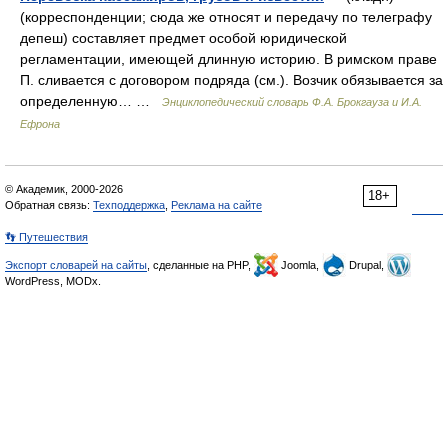
(корреспонденции; сюда же относят и передачу по телеграфу
депеш) составляет предмет особой юридической
регламентации, имеющей длинную историю. В римском праве
П. сливается с договором подряда (см.). Возчик обязывается за
определенную… …
Энциклопедический словарь Ф.А. Брокгауза и И.А.
Ефрона
© Академик, 2000-2026
18+
Обратная связь:
Техподдержка
,
Реклама на сайте
👣 Путешествия
Экспорт словарей на сайты
, сделанные на PHP,
Joomla,
Drupal,
WordPress, MODx.