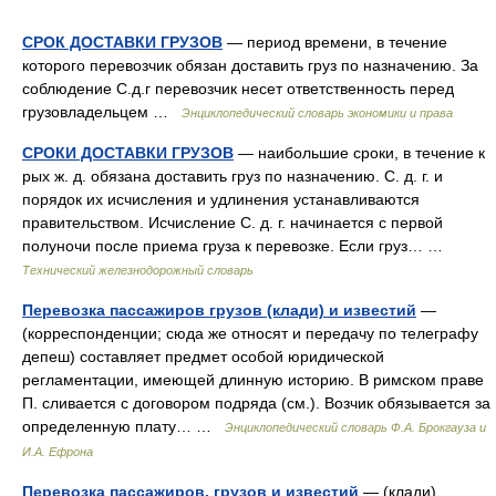
СРОК ДОСТАВКИ ГРУЗОВ
— период времени, в течение
которого перевозчик обязан доставить груз по назначению. За
соблюдение С.д.г перевозчик несет ответственность перед
грузовладельцем …
Энциклопедический словарь экономики и права
СРОКИ ДОСТАВКИ ГРУЗОВ
— наибольшие сроки, в течение к
рых ж. д. обязана доставить груз по назначению. С. д. г. и
порядок их исчисления и удлинения устанавливаются
правительством. Исчисление С. д. г. начинается с первой
полуночи после приема груза к перевозке. Если груз… …
Технический железнодорожный словарь
Перевозка пассажиров грузов (клади) и известий
—
(корреспонденции; сюда же относят и передачу по телеграфу
депеш) составляет предмет особой юридической
регламентации, имеющей длинную историю. В римском праве
П. сливается с договором подряда (см.). Возчик обязывается за
определенную плату… …
Энциклопедический словарь Ф.А. Брокгауза и
И.А. Ефрона
Перевозка пассажиров, грузов и известий
— (клади)